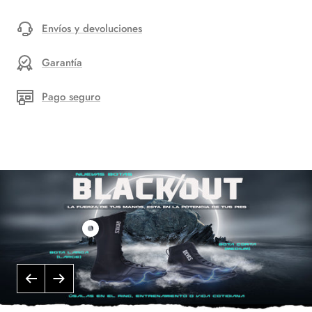
Envíos y devoluciones
Garantía
Pago seguro
Mostrar
productos
Bota
Anterior
Siguiente
larga
"Black