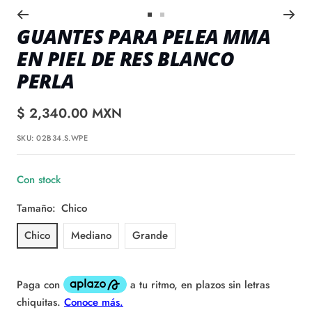
Ir
Ir
GUANTES PARA PELEA MMA
a
a
EN PIEL DE RES BLANCO
slide
slide
1
2
PERLA
Precio
$ 2,340.00 MXN
venta
SKU:
02B34.S.WPE
Con stock
Tamaño:
Chico
Chico
Mediano
Grande