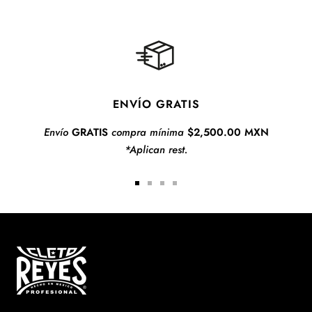
Out"
en
piel
de
res
ENVÍO GRATIS
Envío
GRATIS
compra mínima
$2,500.00 MXN
*Aplican rest.
Ir
Ir
Ir
Ir
a
a
a
a
slide
slide
slide
slide
1
2
3
4