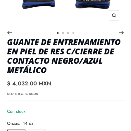
Zoom
Ir
Ir
Ir
Ir
GUANTE DE ENTRENAMIENTO
a
a
a
a
EN PIEL DE RES C/CIERRE DE
slide
slide
slide
slide
1
2
3
4
CONTACTO NEGRO/AZUL
METÁLICO
Precio
$ 4,032.00 MXN
venta
SKU:
01E6.14.BKMB
Con stock
Onzas:
14 oz.