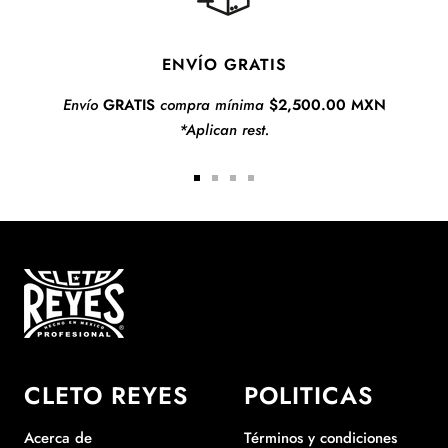
ENVÍO GRATIS
Envío
GRATIS
compra mínima
$2,500.00 MXN
*Aplican rest.
Ir
Ir
Ir
Ir
a
a
a
a
slide
slide
slide
slide
1
2
3
4
CLETO REYES
POLITICAS
Acerca de
Términos y condiciones