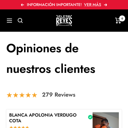
Saltar
INFORMACIÓN IMPORTANTE!
VER MÁS
Anterior
Siguiente
a
contenido
Cleto
0
Navegación
Reyes
Opiniones de
nuestros clientes
279 Reviews
BLANCA APOLONIA VERDUGO
COTA